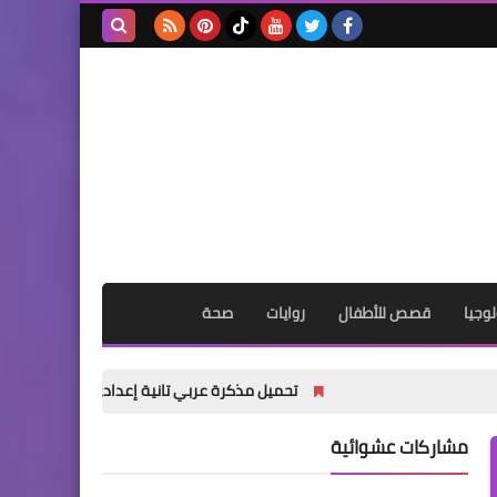
بحث هذه
المدونة
الإلكترونية
وجيا
قصص للأطفال
روايات
صحة
تحميل مذكرة عربي تانية إعدادي ترم أول 2027 PDF | شرح شامل للأستاذ أكرم مؤمن
مشاركات عشوائية