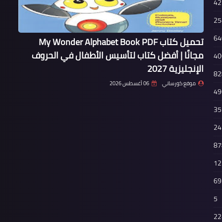
42
25
64
تحميل كتاب My Wonder Alphabet Book PDF
مجانًا | أفضل كتاب لتأسيس الأطفال في الحروف
40
الإنجليزية 2027
82
موقع كورساتي
06 أغسطس 2026
49
35
24
87
12
69
5
22