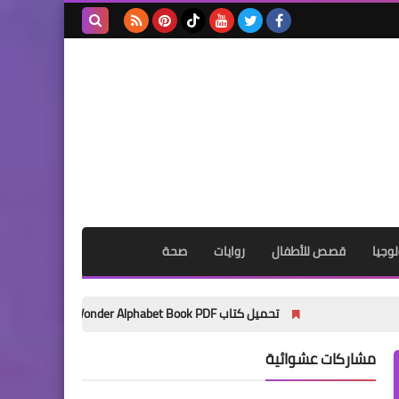
بحث هذه
المدونة
الإلكترونية
وجيا
قصص للأطفال
روايات
صحة
تحميل كتاب My Wonder Alphabet Book PDF مجانًا | أفضل كتاب لتأسيس الأطفال في الحروف الإنجليزية 2027
مشاركات عشوائية