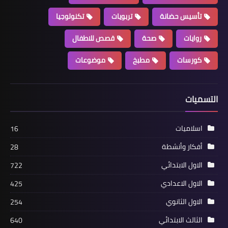
تأسيس حضانة
تربويات
تكنولوجيا
روايات
صحة
قصص للاطفال
كورسات
مطبخ
موضوعات
التسميات
اسلاميات
16
أفكار وأنشطة
28
الاول الابتدائي
722
الاول الاعدادي
425
الاول الثانوي
254
الثالث الابتدائي
640