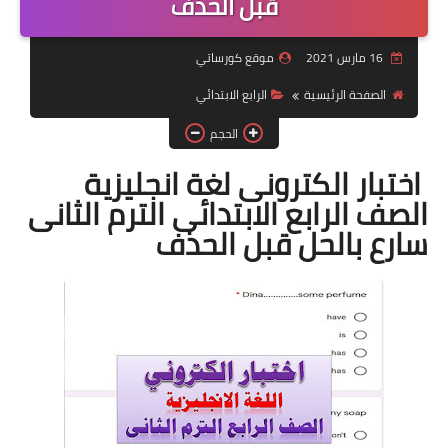
قبل الحذف
موضوعات
16 مارس 2021
موقع كورساتي
تربويات
الصفحة الرئيسية
الرابع الابتدائي
تكنولوجيا
الحجم
قصص للأطفال
اختبار الكترونى لغة انجليزية
الصف الرابع الابتدائى الترم الثانى
روايات
سارع بالحل قبل الحذف
صحة