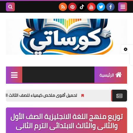
بحث هذه
المدونة
الإلكتروني
الرئيسية
المرحلة الابتدائية
تحميل أقوى ملخص كيمياء للصف الثالث الثانوي 2027 PDF | شرح المنهج كامل + كتاب الأسئلة والإجابات النموذجية مجانًا
المرحلة الإعدادية
توزيع منهج اللغة الانجليزية الصف الأول
المرحلة الثانوية
والثانى والثالث الابتدائى الترم الثانى
تأسيس حضانة