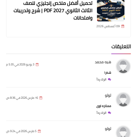
تحميل أفضل ملخص إنجليزي للصف
الثالث الثانوي 2027 PDF | شرح وتدريبات
وامتحانات
09 أغسطس 2026
التعليقات
هبه محمد
3 يونيو 2026 في 5:35 م
شكرا
اترك رداً
لولو
16 مارس 2026 في 8:36 ص
ممتازه اوى
اترك رداً
لولو
5 مارس 2026 في 9:24 ص