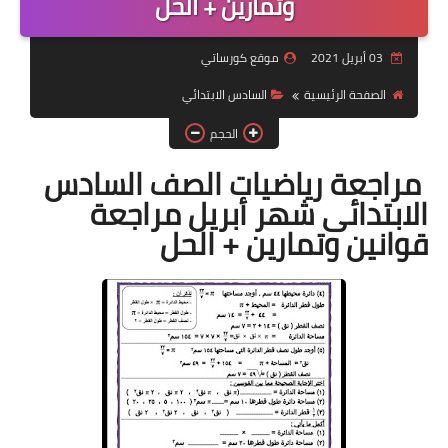
وتمارين + الحل
موضوعات
03 أبريل 2021
موقع كورساتي
تربويات
الصفحة الرئيسية
السادس الابتدائي
تكنولوجيا
الحجم
قصص للأطفال
مراجعة رياضيات الصف السادس
الابتدائى شهر أبريل مراجعة
روايات
قوانين وتمارين + الحل
صحة