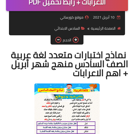
الاعرابات + رابط تحميل PDF
موضوعات
10 أبريل 2021
موقع كورساتي
تربويات
الصفحة الرئيسية
السادس الابتدائي
تكنولوجيا
الحجم
قصص للأطفال
نماذج اختبارات متعدد لغة عربية
الصف السادس منهج شهر أبريل
روايات
+ اهم الاعرابات
صحة