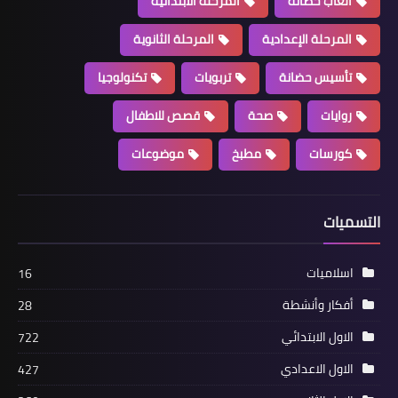
ألعاب حضانة
المرحلة الابتدائية
المرحلة الإعدادية
المرحلة الثانوية
تأسيس حضانة
تربويات
تكنولوجيا
روايات
صحة
قصص للاطفال
كورسات
مطبخ
موضوعات
التسميات
اسلاميات
16
أفكار وأنشطة
28
الاول الابتدائي
722
الاول الاعدادي
427