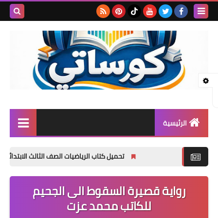
بحث هذه
المدونة
الإلكتروني
الرئيسية
المرحلة الابتدائية
تحميل كتاب الرياضيات الصف الثالث الابتدائي الترم الأول 2027 PDF | المنهج الجديد الرسمي
المرحلة الإعدادية
رواية قصيرة السقوط الى الجحيم
المرحلة الثانوية
للكاتب محمد عزت
تأسيس حضانة