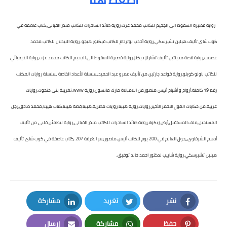
رواية قصيرة السقوط الى الجحيم للكاتب محمد عزت,رواية صائد الساحرات للكاتب منذر القبانى,كتاب عاصفة في
كوب شاى تأليف هيلين تشيرسكي,رواية أحدب نوتردام للكاتب فيكتور هيجو ,
رواية النيدلان للكاتب محمد
عصمت,
رواية قصة مدينتين تأليف تشارلز ديكنز,رواية قصيرة السقوط الى الجحيم للكاتب محمد عزت,رواية الخيميائي
للكاتب باولو كويلو,رواية قواعد جارتين من تأليف عمرو عبد الحميد,سلسلة الأعداد الخاصة ,سلسلة روايات المكتب
رقم 19 كاملة,أرواح و أشباح أنيس منصور,فن اللامبالاة مارك مانسون,رواية www,تغريبة بنى حتحوت,روايات
عربية,من حكايات الغول الاحمر الأخير,روايات,رواية هيبتا,روايات مصرية,هيبتا,قصة هيبتا,كتاب هيبتا,محمد صادق,رجل
المستحيل,ملف المستقبل,أرض زيكولا,رواية صائد الساحرات للكاتب منذر القبانى,
رواية ليطمئن قلبي من تأليف
أدهم الشرقاوى,
,حول العالم في 200 يوم للكاتب أنيس منصور,
سر الغرفة 207 ,
كتاب عاصفة في كوب شاى تأليف
هيلين تشيرسكي,رواية شابيب لدكتور احمد خالد توفيق,
نشر
تغريد
مشاركة
LinkedIn
Twitter
Facebook
حفظ
مشاركة
إرسال