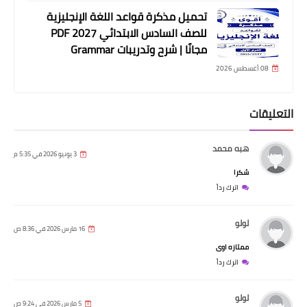
تحميل مذكرة قواعد اللغة الإنجليزية
للصف السادس الابتدائي 2027 PDF
مجانًا | شرح وتدريبات Grammar
08 أغسطس 2026
التعليقات
هبه محمد
3 يونيو 2026 في 5:35 م
شكرا
اترك رداً
لولو
16 مارس 2026 في 8:36 ص
ممتازه اوى
اترك رداً
لولو
5 مارس 2026 في 9:24 ص