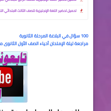
تحميل تحضير اللغة الإنجليزية للصف الثالث الابتدائي الترم الأول 2027 PDF | تحضير إلكتروني شامل للأستاذ 
100 سؤال في البلاغة المرحلة الثانوية
مراجعة ليلة الإمتحان أحياء الصف الأول الثانوى م