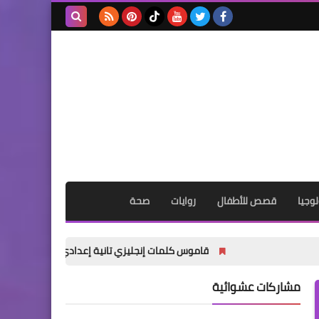
بحث هذه
المدونة
الإلكترونية
وجيا
قصص للأطفال
روايات
صحة
قاموس كلمات إنجليزي تانية إعدادي 2027 الناطق | اسمع النطق الصحيح لجميع كلمات المنهج
مشاركات عشوائية