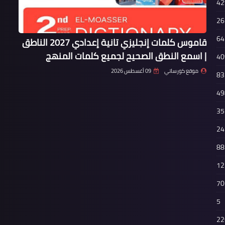
42
26
64
قاموس كلمات إنجليزي تانية إعدادي 2027 الناطق
| اسمع النطق الصحيح لجميع كلمات المنهج
40
موقع كورساتي
09 أغسطس 2026
83
49
35
24
88
12
70
5
22