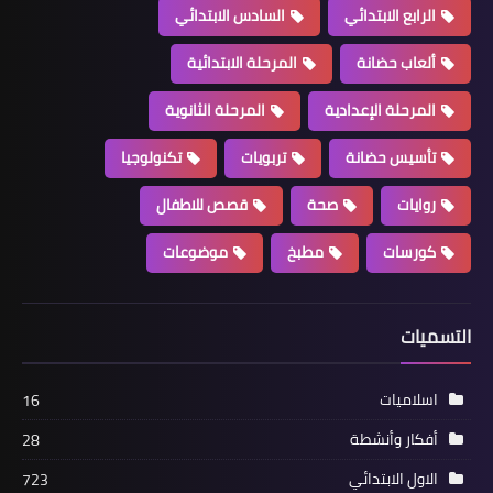
الرابع الابتدائي
السادس الابتدائي
ألعاب حضانة
المرحلة الابتدائية
المرحلة الإعدادية
المرحلة الثانوية
تأسيس حضانة
تربويات
تكنولوجيا
روايات
صحة
قصص للاطفال
كورسات
مطبخ
موضوعات
التسميات
اسلاميات
16
أفكار وأنشطة
28
الاول الابتدائي
723