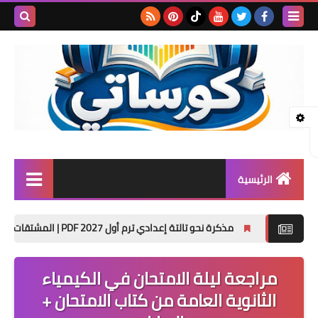
بحث هذه
المدونة
الإلكتروني
الرئيسية
المرحلة الابتدائية
مذكرة نحو تالتة إعدادي ترم أول 2027 PDF | المشتقات واسم الفاعل والمفعول وتدريبات الامتحان
المرحلة الإعدادية
مراجعة ليلة الامتحان في الكيمياء
المرحلة الثانوية
الثانوية العامة من كتاب الامتحان +
تأسيس حضانة