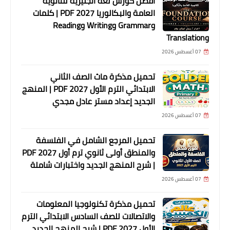
أفضل كورس لغة انجليزية للثانوية
العامة والبكالوريا 2027 PDF | كلمات
وGrammar وWriting وReading
وTranslation
07 أغسطس 2026
تحميل مذكرة ماث الصف الثاني
الابتدائي الترم الأول 2027 PDF | المنهج
الجديد إعداد مستر عادل مجدي
07 أغسطس 2026
تحميل المرجع الشامل في الفلسفة
والمنطق أولى ثانوي ترم أول 2027 PDF
| شرح المنهج الجديد واختبارات شاملة
07 أغسطس 2026
تحميل مذكرة تكنولوجيا المعلومات
والاتصالات للصف السادس الابتدائي الترم
الأول 2027 PDF | شرح المنهج الجديد