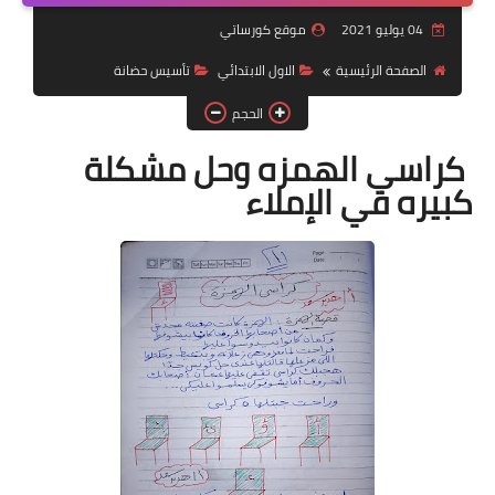
04 يوليو 2021
موقع كورساتي
موضوعات
الصفحة الرئيسية
الاول الابتدائي
تأسيس حضانة
تربويات
الحجم
تكنولوجيا
كراسي الهمزه وحل مشكلة
قصص للأطفال
كبيره في الإملاء
روايات
صحة