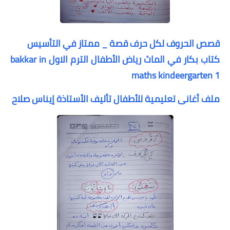
قصص الحروف لكل حرف قصة _ ممتاز في التأسيس
كتاب بكار في الماث رياض الأطفال الترم الاول bakkar in
maths kindeergarten 1
ملف أغانى تعليمية للأطفال تأليف الأستاذة إيناس صلاح