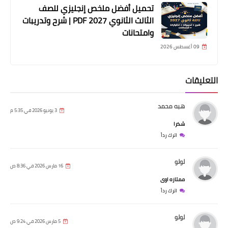
تحميل أفضل ملخص إنجليزي للصف
الثالث الثانوي 2027 PDF | شرح وتدريبات
وامتحانات
09 أغسطس 2026
التعليقات
هبه محمد
3 يونيو 2026 في 5:35 م
شكرا
اترك رداً
لولو
16 مارس 2026 في 8:36 ص
ممتازه اوى
اترك رداً
لولو
5 مارس 2026 في 9:24 ص