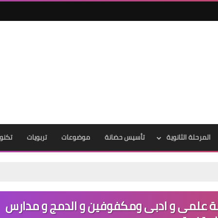
المرحلة الثانوية
تأسيس حضانة
موضوعات
تربويات
تكنول
امة علمى و ادبى ومكفوفين و الدمج و مدارس