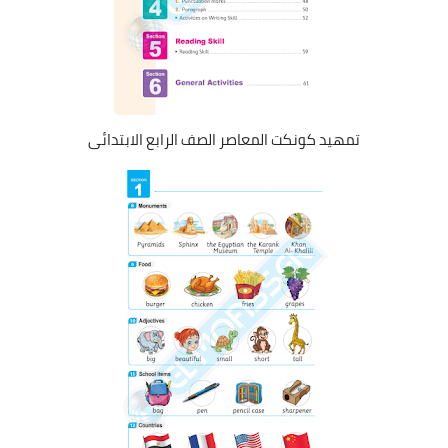
تمهيد كونكت المعاصر الصف الرابع الابتدائى