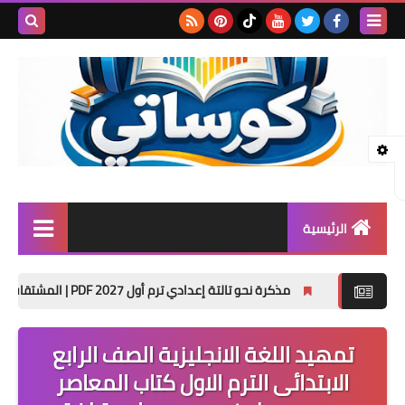
بحث هذه
المدونة
الإلكتروني
الرئيسية
المرحلة الابتدائية
مذكرة نحو تالتة إعدادي ترم أول 2027 PDF | المشتقات واسم الفاعل والمفعول وتدريبات الامتحان
المرحلة الإعدادية
تمهيد اللغة الانجليزية الصف الرابع
المرحلة الثانوية
الابتدائى الترم الاول كتاب المعاصر
تأسيس حضانة