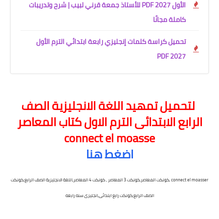
الأول 2027 PDF للأستاذ جمعة قرني لبيب | شرح وتدريبات
كاملة مجانًا
تحميل كراسة كلمات إنجليزي رابعة ابتدائي الترم الأول
2027 PDF
لتحميل تمهيد اللغة الانجليزية الصف
الرابع الابتدائى الترم الاول كتاب المعاصر
connect el moasse
اضغط هنا
connect el moasser ,كونكت المعاصر,كونكت 3 المعاصر , كونكت 4 المعاصر,اللغة الانجليزية الصف الرابع,كونكت
الصف الرابع,كونكت رابع ابتدائى,انجليزى سنه رابعه