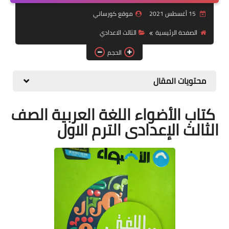
15 أغسطس 2021
موقع كورساتي
موضوعات
الصفحة الرئيسية
الثالث الاعدادي
تربويات
الحجم
تكنولوجيا
محتويات المقال
قصص للأطفال
روايات
كتاب الأضواء اللغة العربية الصف
الثالث الإعدادى الترم الاول
صحة