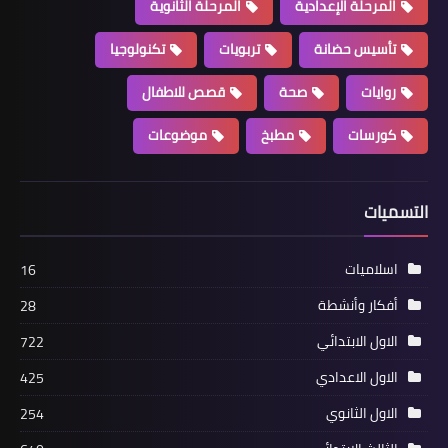
المرحلة الإعدادية
المرحلة الثانوية
تأسيس حضانة
تربويات
تكنولوجيا
روايات
صحة
قصص للاطفال
كورسات
مطبخ
موضوعات
التسميات
اسلاميات
16
أفكار وأنشطة
28
الاول الابتدائي
722
الاول الاعدادي
425
الاول الثانوي
254