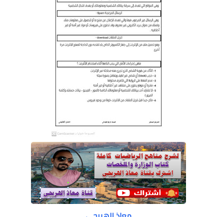
معاذ الهريجي