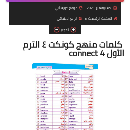
05 نوفمبر 2021
موقع كورساتي
موضوعات
الصفحة الرئيسية
الرابع الابتدائي
تربويات
الحجم
تكنولوجيا
كلمات منهج كونكت ٤ الترم
قصص للأطفال
الأول connect 4
روايات
صحة