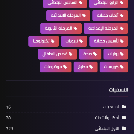
الرابع الابتدائي
السادس الابتدائي
ألعاب حضانة
المرحلة الابتدائية
المرحلة الإعدادية
المرحلة الثانوية
تأسيس حضانة
تربويات
تكنولوجيا
روايات
صحة
قصص للاطفال
كورسات
مطبخ
موضوعات
التسميات
اسلاميات
16
أفكار وأنشطة
28
الاول الابتدائي
723