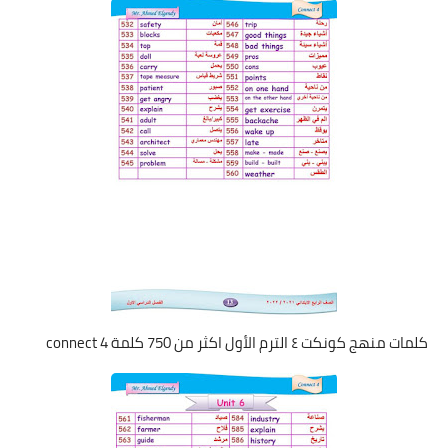
كلمات منهج كونكت ٤ الترم الأول اكثر من 750 كلمة connect 4