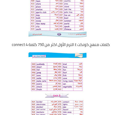
كلمات منهج كونكت ٤ الترم الأول اكثر من 750 كلمة connect 4