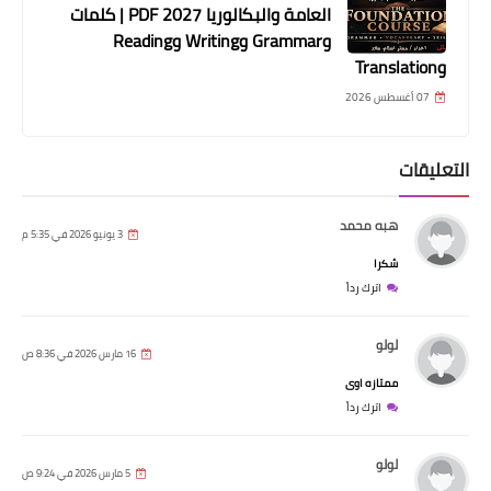
العامة والبكالوريا 2027 PDF | كلمات
وGrammar وWriting وReading
وTranslation
07 أغسطس 2026
التعليقات
هبه محمد
3 يونيو 2026 في 5:35 م
شكرا
اترك رداً
لولو
16 مارس 2026 في 8:36 ص
ممتازه اوى
اترك رداً
لولو
5 مارس 2026 في 9:24 ص