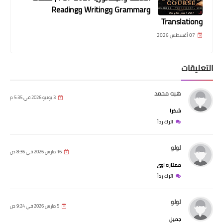
وGrammar وWriting وReading
وTranslation
07 أغسطس 2026
التعليقات
هبه محمد
3 يونيو 2026 في 5:35 م
شكرا
اترك رداً
لولو
16 مارس 2026 في 8:36 ص
ممتازه اوى
اترك رداً
لولو
5 مارس 2026 في 9:24 ص
جميل