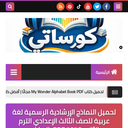
بحث هذه
المدونة
الإلكتروني
الرئيسية
المرحلة الابتدائية
تحميل كتاب My Wonder Alphabet Book PDF مجانًا | أفضل كتاب لتأسيس الأطفال في الحروف الإنجليزية 2027
المرحلة الإعدادية
تحميل النماذج الإرشادية الرسمية لغة
المرحلة الثانوية
عربية للصف الثالث الإعدادي الترم
تأسيس حضانة