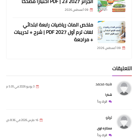
الجزائر 2027 PDF | 23 اختبارًا مصححًا
09 أغسطس 2026
ملخص الماث رياضيات رابعة ابتدائي
لغات ترم أول 2027 PDF | شرح + تدريبات
+ مراجعة
09 أغسطس 2026
التعليقات
هبه محمد
3 يونيو 2026 في 5:35 م
شكرا
اترك رداً
لولو
16 مارس 2026 في 8:36 ص
ممتازه اوى
اترك رداً