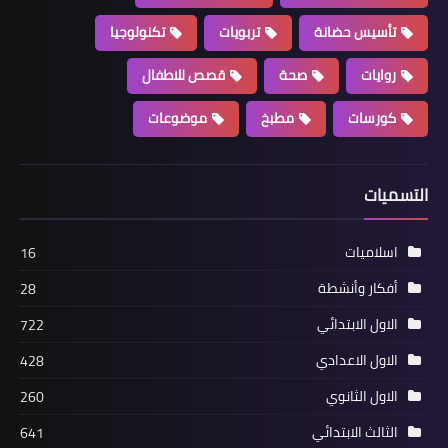
تأسيس حضانة
تربويات
تكنولوجيا
روايات
صحة
قصص للاطفال
كورسات
مطبخ
موضوعات
التسميات
اسلاميات
16
أفكار وأنشطة
28
الاول الابتدائي
722
الاول الاعدادي
428
الاول الثانوي
260
الثالث الابتدائي
641