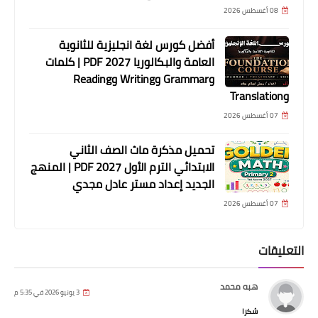
08 أغسطس 2026
أفضل كورس لغة انجليزية للثانوية
العامة والبكالوريا 2027 PDF | كلمات
وGrammar وWriting وReading
وTranslation
07 أغسطس 2026
تحميل مذكرة ماث الصف الثاني
الابتدائي الترم الأول 2027 PDF | المنهج
الجديد إعداد مستر عادل مجدي
07 أغسطس 2026
التعليقات
هبه محمد
3 يونيو 2026 في 5:35 م
شكرا