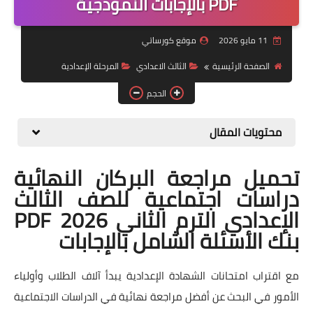
PDF بالإجابات النموذجية
موضوعات
11 مايو 2026
موقع كورساتي
تربويات
الصفحة الرئيسية
الثالث الاعدادي
المرحلة الإعدادية
تكنولوجيا
الحجم
قصص للأطفال
محتويات المقال
روايات
تحميل مراجعة البركان النهائية
صحة
دراسات اجتماعية للصف الثالث
الإعدادي الترم الثاني 2026 PDF
بنك الأسئلة الشامل بالإجابات
مع اقتراب امتحانات الشهادة الإعدادية يبدأ آلاف الطلاب وأولياء
الأمور في البحث عن أفضل مراجعة نهائية في الدراسات الاجتماعية