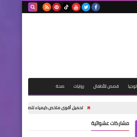
بحث هذه
المدونة
الإلكترونية
وجيا
قصص للأطفال
روايات
صحة
تحميل أقوى ملخص كيمياء للصف الثالث الثانوي 2027 PDF | شرح المنهج كامل + كتاب الأسئلة والإجابات النموذجية مجانًا
مشاركات عشوائية