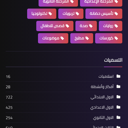
المرحلة الإعدادية
المرحلة الثانوية
تأسيس حضانة
تربويات
تكنولوجيا
روايات
صحة
قصص للاطفال
كورسات
مطبخ
موضوعات
التسميات
اسلاميات
16
أفكار وأنشطة
28
الاول الابتدائي
722
الاول الاعدادي
425
الاول الثانوي
254
الثالث الابتدائي