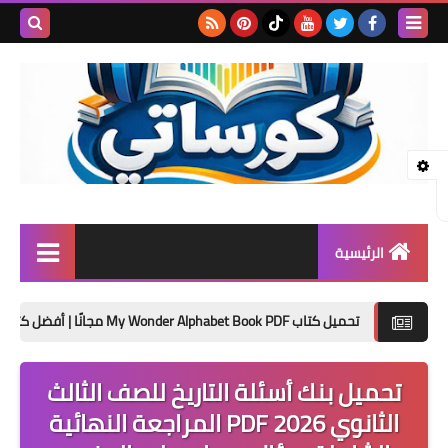
بحث هذه
المدونة
الإلكتروني
الرئيسية
المرحلة الابتدائية
كتاب My Wonder Alphabet Book PDF مجانًا | أفضل كتاب لتأسيس الأطفال في الحروف الإنجليزية 2027
المرحلة الإعدادية
تحميل بنك أسئلة التاريخ للصف الثالث
المرحلة الثانوية
الثانوي 2026 PDF المراجعة النهائية
تأسيس حضانة