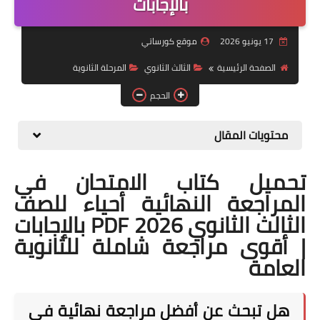
بالإجابات
موضوعات
17 يونيو 2026
موقع كورساتي
تربويات
الصفحة الرئيسية
الثالث الثانوي
المرحلة الثانوية
تكنولوجيا
الحجم
قصص للأطفال
محتويات المقال
روايات
تحميل كتاب الامتحان في
صحة
المراجعة النهائية أحياء للصف
الثالث الثانوي 2026 PDF بالإجابات
| أقوى مراجعة شاملة للثانوية
العامة
هل تبحث عن أفضل مراجعة نهائية في