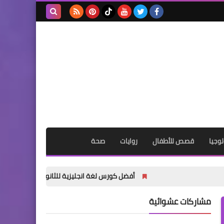
بحث هذه
المدونة
الإلكترونية
وجيا
قصص للأطفال
روايات
صحة
أفضل كورس لغة انجليزية للثانوية العامة والبكالوريا 2027 PDF | كلمات وGrammar وWriting وReading وTranslation
مشاركات عشوائية