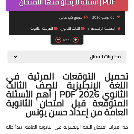
PDF | أسئلة لا يخلو منها الامتحان
موضوعات
05 يونيو 2026
موقع كورساتي
تربويات
الصفحة الرئيسية
الثالث الثانوي
المرحلة الثانوية
تكنولوجيا
الحجم
قصص للأطفال
محتويات المقال
روايات
تحميل التوقعات المرئية في
صحة
اللغة الإنجليزية للصف الثالث
الثانوي 2026 PDF | أهم الأسئلة
المتوقعة قبل امتحان الثانوية
العامة من إعداد حسن يونس
مع اقتراب امتحان اللغة الإنجليزية في الثانوية العامة، تبدأ حالة