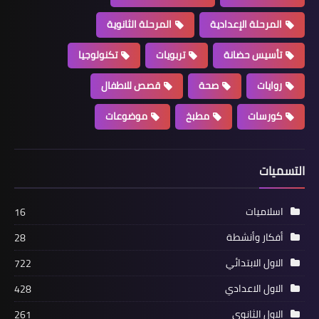
المرحلة الإعدادية
المرحلة الثانوية
تأسيس حضانة
تربويات
تكنولوجيا
روايات
صحة
قصص للاطفال
كورسات
مطبخ
موضوعات
التسميات
اسلاميات
16
أفكار وأنشطة
28
الاول الابتدائي
722
الاول الاعدادي
428
الاول الثانوي
261