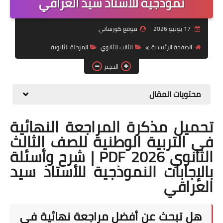
نموذجية للأستاذ سيد العراقي
موضوعات
17 يونيو 2026
موقع كورساتي
تربويات
الصفحة الرئيسية
الثالث الثانوي
المرحلة الثانوية
تكنولوجيا
الحجم
قصص للأطفال
محتويات المقال
روايات
تحميل مذكرة المراجعة النهائية
صحة
في التربية الوطنية للصف الثالث
الثانوي 2026 PDF | شرح وأسئلة
بالإجابات النموذجية للأستاذ سيد
العراقي
هل تبحث عن أفضل مراجعة نهائية في