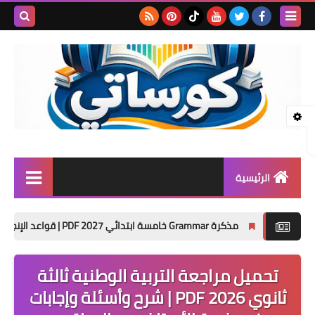
بحث هذه
المدونة
الإلكتروني
الرئيسية
المرحلة الابتدائية
مذكرة Grammar خامسة ابتدائي 2027 PDF | قواعد الإنجليزي كاملة وتدريبات الترم الأول
المرحلة الإعدادية
تحميل مراجعة التربية الوطنية ثالثة
المرحلة الثانوية
ثانوي 2026 PDF | شرح وأسئلة وإجابات
تأسيس حضانة