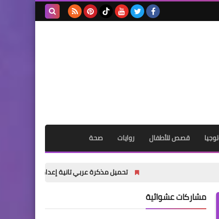
بحث هذه
المدونة
الإلكترونية
وجيا
قصص للأطفال
روايات
صحة
تحميل مذكرة عربي تانية إعدادي ترم أول 2027 PDF | شرح شامل للأستاذ أكرم مؤمن
مشاركات عشوائية