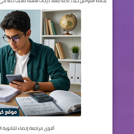
يحفظ القوانين جيدًا، لكنه يفقد درجات سهلة بسبب خطأ في
أقوى مراجعة إحصاء للثانوية العامة 2025 PDF مع حلول النماذج 