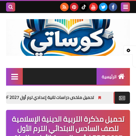
بحث هذه
المدونة
الإلكتروني
الرئيسية
المرحلة الابتدائية
تحميل ملخص دراسات تانية إعدادي ترم أول 2027 PDF | شرح + مراجعة + امتحانات وإجابات
المرحلة الإعدادية
تحميل مذكرة التربية الدينية الإسلامية
المرحلة الثانوية
للصف السادس الابتدائي الترم الأول
تأسيس حضانة