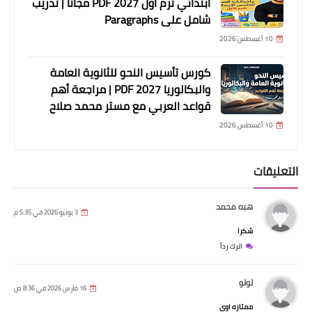
ابتدائي ترم أول 2027 PDF مجانًا | تدريب
شامل على Paragraphs
10 أغسطس 2026
كورس تأسيس النحو للثانوية العامة
والبكالوريا 2027 PDF | مراجعة أهم
قواعد العربي مع مستر محمد صلاح
10 أغسطس 2026
التعليقات
هبه محمد
3 يونيو 2026 في 5:35 م
شكرا
اترك رداً
لولو
16 مارس 2026 في 8:36 ص
ممتازه اوى