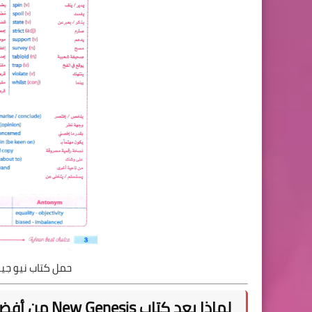
حمل كتاب نيو جينيس
لماذا يعد كتاب New Genesis من أفضل كتب المراجعة النهائية؟