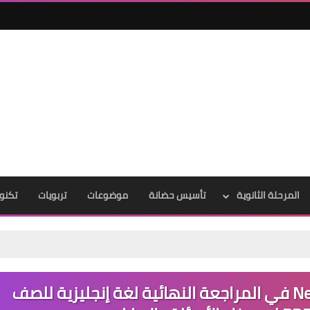
المرحلة الثانوية
تأسيس حضانة
موضوعات
تربويات
تكنول
تحميل كتاب نيو جينيس New Genesis في المراجعة النهائية لغة إنجليزية للصف