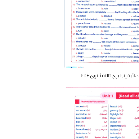
ية إنجليزي تالتة ثانوي PDF