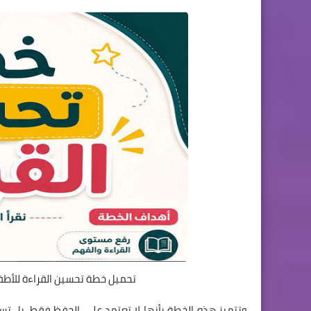
تحميل خطة تحسين القراءة للأطفال PDF من إعداد الأستاذ طاهر عبد العزي
وتتميز هذه الخطة بأنها لا تعتمد على الحفظ فقط، بل تس