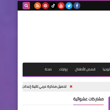
بحث هذه
المدونة
الإلكترونية
وجيا
قصص للأطفال
روايات
صحة
تحميل مذكرة عربي تانية إعدادي ترم أول 2027 PDF | شرح شامل للأستاذ أكرم مؤمن
مشاركات عشوائية