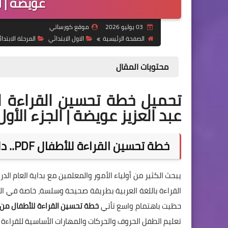
عويضة | ال
03 يوليو 2026
موقع كورساتي
الصفحة الرئيسية
الاول الابتدائي
المرحلة الابتدائ
محتويات المقال
عبد العزيز عويضة | الجزء الأول
خطة تحسين القراءة للأطفال PDF.. دليل عملي لتأسيس القراءة خطوة بخطوة
يبحث الكثير من أولياء الأمور والمعلمين مع بداية العام ال
القراءة باللغة العربية بطريقة صحيحة وسلسة، خاصة في الص
حظيت باهتمام واسع تأتي
خطة تحسين القراءة للأطفال من إ
تعليم الطفل الحروف والحركات والمهارات الأساسية للقراءة