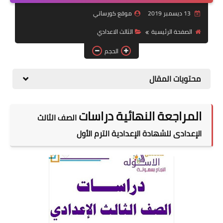
13 ديسمبر 2019
موقع كورساتي
موضوعات
الصفحة الرئيسية
الثالث الاعدادي
تربويات
الحجم
تكنولوجيا
محتويات المقال
قصص للأطفال
روايات
المراجعة النهائية دراسات
الصف الثالث
صحة
الإعدادى للشهادة الإعدادية الترم الأول