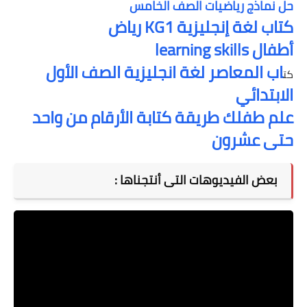
حل نماذج رياضيات الصف الخامس
كتاب لغة إنجليزية KG1 رياض
أطفال learning skills
اب المعاصر لغة انجليزية الصف الأول
كت
الابتدائي
علم طفلك طريقة كتابة الأرقام من واحد
حتى عشرون
بعض الفيديوهات التى أنتجناها :