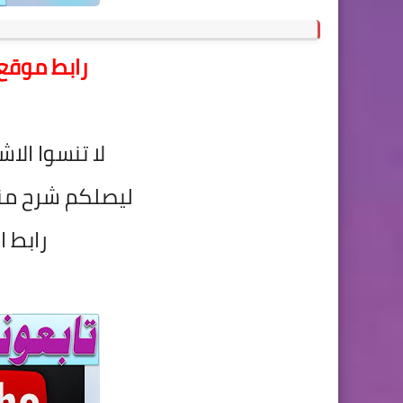
رابط موقع 
لا تنسوا الاش
ليصلكم شرح م
رابط ا