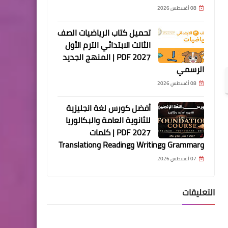
08 أغسطس 2026
تحميل كتاب الرياضيات الصف
الثالث الابتدائي الترم الأول
2027 PDF | المنهج الجديد
الرسمي
08 أغسطس 2026
أفضل كورس لغة انجليزية
للثانوية العامة والبكالوريا
2027 PDF | كلمات
وGrammar وWriting وReading وTranslation
07 أغسطس 2026
التعليقات