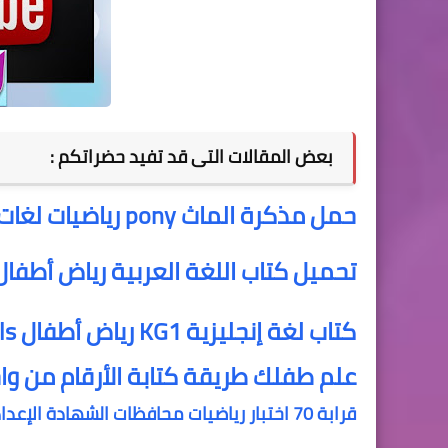
بعض المقالات التى قد تفيد حضراتكم :
حمل مذكرة الماث pony رياضيات لغات الصف الرابع ابتدائي ترم أول
تحميل كتاب اللغة العربية رياض أطفال
كتاب لغة إنجليزية KG1 رياض أطفال learning skills
علم طفلك طريقة كتابة الأرقام من و
قرابة 70 اختبار رياضيات محافظات الشهادة الإعدادية الترم الاول