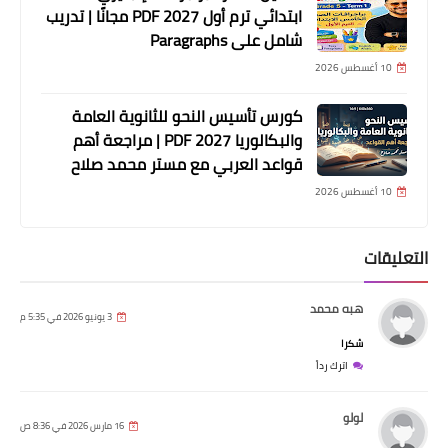
ابتدائي ترم أول 2027 PDF مجانًا | تدريب
شامل على Paragraphs
10 أغسطس 2026
كورس تأسيس النحو للثانوية العامة
والبكالوريا 2027 PDF | مراجعة أهم
قواعد العربي مع مستر محمد صلاح
10 أغسطس 2026
التعليقات
هبه محمد
3 يونيو 2026 في 5:35 م
شكرا
اترك رداً
لولو
16 مارس 2026 في 8:36 ص