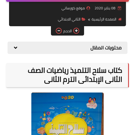
08 يناير 2020
موقع كورساتي
موضوعات
الصفحة الرئيسية
الثاني الابتدائي
تربويات
الحجم
تكنولوجيا
محتويات المقال
قصص للأطفال
روايات
كتاب سلاح التلميذ رياضيات الصف
صحة
الثانى الإبتدائى الترم الثانى