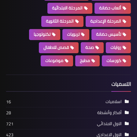
ألعاب حضانة
المرحلة الابتدائية
المرحلة الإعدادية
المرحلة الثانوية
تأسيس حضانة
تربويات
تكنولوجيا
روايات
صحة
قصص للاطفال
كورسات
مطبخ
موضوعات
التسميات
اسلاميات
16
أفكار وأنشطة
28
الاول الابتدائي
721
الاول الاعدادي
423