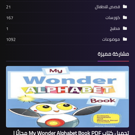
قصص للاطفال
21
كورسات
167
مطبخ
1
موضوعات
1092
مشاركة مميزة
تحميل كتاب My Wonder Alphabet Book PDF مجانًا |