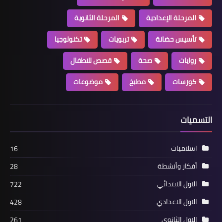
المرحلة الإعدادية
المرحلة الثانوية
تأسيس حضانة
تربويات
تكنولوجيا
روايات
صحة
قصص للاطفال
كورسات
مطبخ
موضوعات
التسميات
اسلاميات
16
أفكار وأنشطة
28
الاول الابتدائي
722
الاول الاعدادي
428
الاول الثانوي
261