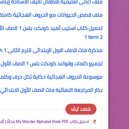
ملف أغانى تعليمية للأطفال تأليف الأستاذة إينا
ملف قصص الحيوانات مع الحروف الهجائية كاملة
1 term 2
مذكرة ماث الصف الاول الإبتدائى الترم الثانى math 1
تجميع كلمات وقواعد كونكت بلس 1 الصف الأول الابتدائى الترم الثانى connect plus 1
موسوعة الحروف الهجائية حكاية لكل حرف وكلما
بكار المراجعة النهائية ماث الصف الأول الابتدائي التيرم الأول al revision
شاهد أيضًا
تحميل كتاب My Wonder Alphabet Book PDF مجانًا | أفضل كتاب لتأسيس الأطفال في الحروف الإنجليزية 2027