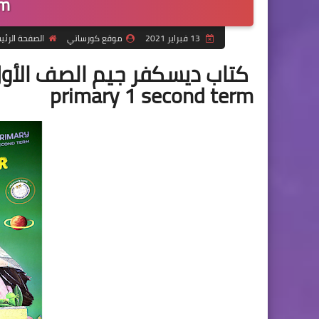
rm
13 فبراير 2021
موقع كورساتي
الصفحة الرئي
primary 1 second term