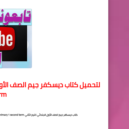
erm
كتاب ديسكفر جيم الصف الأول الابتدائي الترم الثاني Gem Discover primary 1 second term,ديسكفرى الصف الأول الابتدائى الترم الثانى, ديسكفر أولى ابتدائى,دبيكفر 1 ترم تانى,