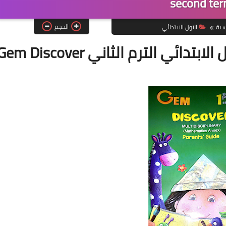
second te
الحجم
سية
الاول الابتدائي
كتاب ديسكفر جيم الصف الأول الابتدائي الترم الثاني m Discover