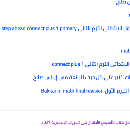
س صلاح
تحميل كتاب استيب أهيد كونكت بلس 1 الصف الأول الابتدائي الترم الثانى step ahead connect plus 1 primary
ت كتير على كل حرف للرائعة مس إيناس صلاح
Bakkar in math fin