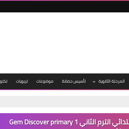
المرحلة الثانوية
تأسيس حضانة
موضوعات
تربويات
تكنول
كتاب ديسكفر جيم الصف الأول الابتدائي الترم الثاني Gem Discover primary 1