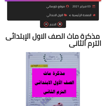
03 فبراير 2021
موقع كورساتي
موضوعات
الصفحة الرئيسية
الاول الابتدائي
تربويات
الحجم
تكنولوجيا
مذكرة ماث الصف الاول الإبتدائى
قصص للأطفال
الترم الثانى
روايات
صحة