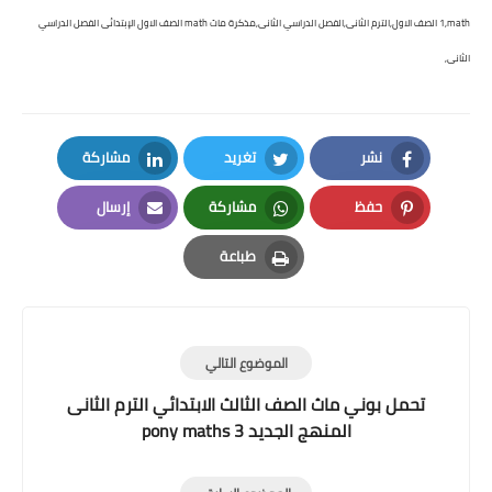
1,math الصف الاول,الترم الثانى,الفصل الدراسي الثانى,مذكرة ماث math الصف الاول الإبتدائى الفصل الدراسي
الثانى,
نشر
تغريد
مشاركة
LinkedIn
Twitter
Facebook
حفظ
مشاركة
إرسال
Email
Whatsapp
Pinterest
طباعة
Print
الموضوع التالي
تحمل بوني ماث الصف الثالث الابتدائي الترم الثانى
المنهج الجديد pony maths 3