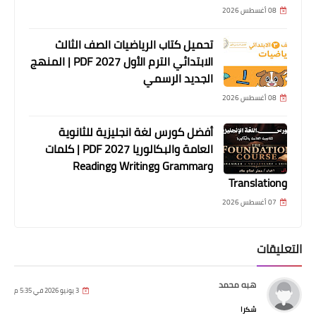
08 أغسطس 2026
تحميل كتاب الرياضيات الصف الثالث
الابتدائي الترم الأول 2027 PDF | المنهج
الجديد الرسمي
08 أغسطس 2026
أفضل كورس لغة انجليزية للثانوية
العامة والبكالوريا 2027 PDF | كلمات
وGrammar وWriting وReading
وTranslation
07 أغسطس 2026
التعليقات
هبه محمد
3 يونيو 2026 في 5:35 م
شكرا