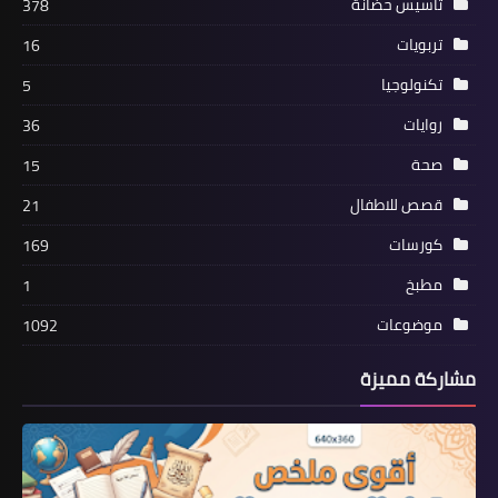
تأسيس حضانة
378
تربويات
16
تكنولوجيا
5
روايات
36
صحة
15
قصص للاطفال
21
كورسات
169
مطبخ
1
موضوعات
1092
مشاركة مميزة