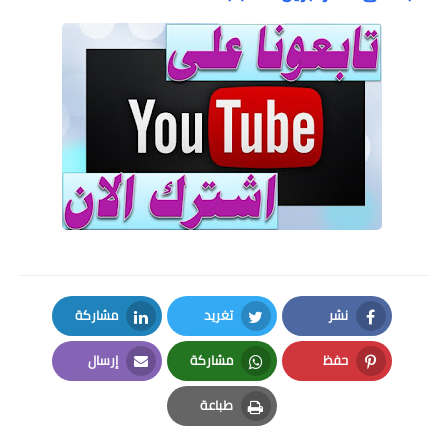
نشر
تغريد
مشاركة
LinkedIn
Twitter
Facebook
حفظ
مشاركة
إرسال
Email
Whatsapp
Pinterest
طباعة
Print