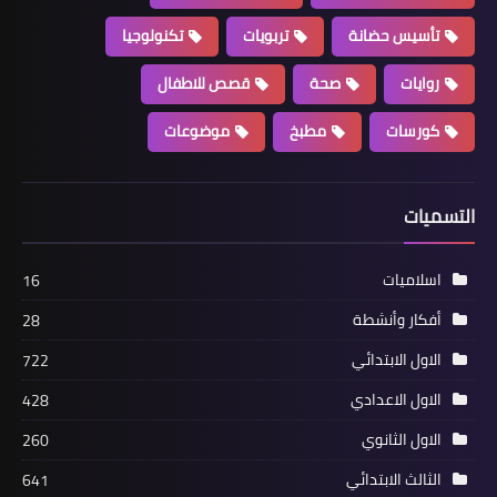
تأسيس حضانة
تربويات
تكنولوجيا
روايات
صحة
قصص للاطفال
كورسات
مطبخ
موضوعات
التسميات
اسلاميات
16
أفكار وأنشطة
28
الاول الابتدائي
722
الاول الاعدادي
428
الاول الثانوي
260
الثالث الابتدائي
641