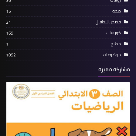
روايات
36
صحة
15
قصص للاطفال
21
كورسات
169
مطبخ
1
موضوعات
1092
مشاركة مميزة