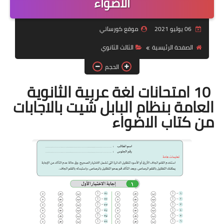
الاضواء
موضوعات
06 يوليو 2021
موقع كورساتي
تربويات
الصفحة الرئيسية
الثالث الثانوي
تكنولوجيا
الحجم
قصص للأطفال
10 امتحانات لغة عربية الثانوية
العامة بنظام البابل شيت بالاجابات
روايات
من كتاب الاضواء
صحة