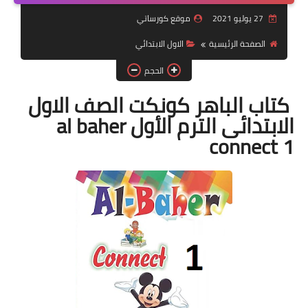
27 يوليو 2021
موقع كورساتي
موضوعات
الصفحة الرئيسية
الاول الابتدائي
تربويات
الحجم
تكنولوجيا
كتاب الباهر كونكت الصف الاول
قصص للأطفال
الابتدائى الترم الأول al baher
connect 1
روايات
صحة