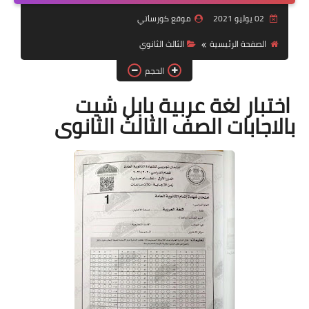
02 يوليو 2021
موقع كورساتي
موضوعات
الصفحة الرئيسية
الثالث الثانوي
تربويات
الحجم
تكنولوجيا
اختبار لغة عربية بابل شيت
قصص للأطفال
بالاجابات الصف الثالث الثانوى
روايات
صحة