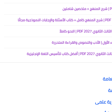
PDF | النحو كاملاً
عامة
مة
رية علمى