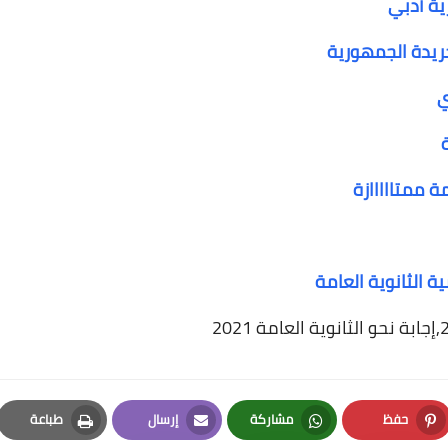
ية أدبي
جريدة الجمهورية
ي
ة ممتااااازة
حفظ
مشاركة
إرسال
طباعة
Print
Email
Whatsapp
Pinterest