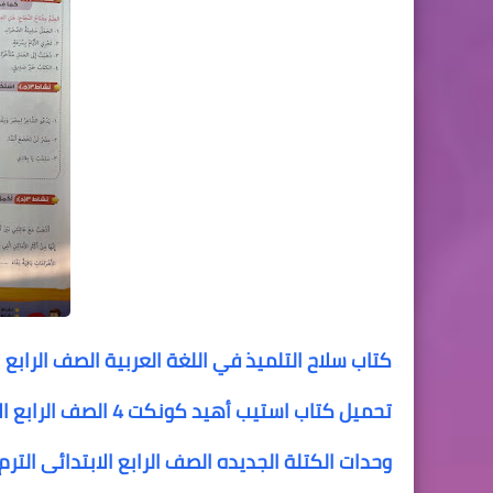
كتاب سلاح التلميذ في اللغة العربية الصف الرابع الا
تحميل كتاب استيب أهيد كونكت 4 الصف الرابع الابتدائي الترم الأول step ahead connect 4 primary 4 term 1
وحدات الكتلة الجديده الصف الرابع الابتدائى الترم