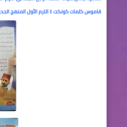
قاموس كلمات كونكت ٤ الترم الأول المنهج الجديد اكثر من 700 كلمة