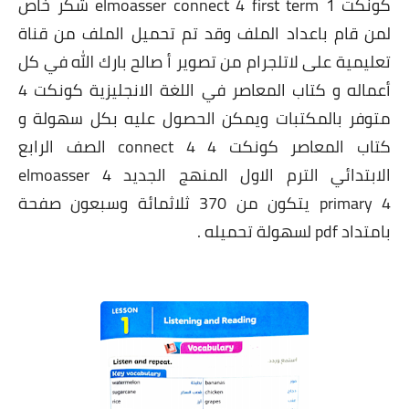
كونكت 1 elmoasser connect 4 first term شكر خاص
لمن قام باعداد الملف وقد تم تحميل الملف من قناة
تعليمية على لاتلجرام من تصوير أ صالح بارك الله في كل
أعماله و كتاب المعاصر في اللغة الانجليزية كونكت 4
متوفر بالمكتبات ويمكن الحصول عليه بكل سهولة و
كتاب المعاصر كونكت 4 connect 4 الصف الرابع
الابتدائي الترم الاول المنهج الجديد elmoasser 4
primary 4 يتكون من 370 ثلاثمائة وسبعون صفحة
بامتداد pdf لسهولة تحميله .