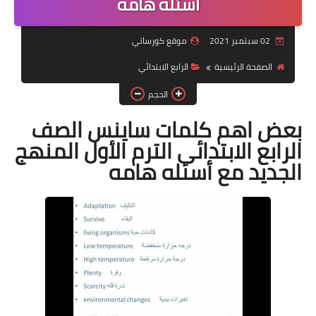
اسئله هامه
موضوعات
02 سبتمبر 2021
موقع كورساتي
تربويات
الصفحة الرئيسية
الرابع الابتدائي
تكنولوجيا
الحجم
قصص للأطفال
بعض اهم كلمات ساينس الصف
الرابع الابتدائى الترم الأول المنهج
روايات
الجديد مع أسئله هامه
صحة