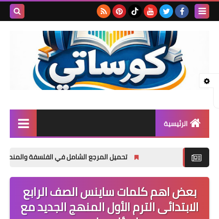
بحث هذه
المدونة
الإلكتروني
الرئيسية
المرحلة الابتدائية
تحميل المرجع الشامل في الفلسفة والمنطق أولى ثانوي ترم أول 2027 PDF | شرح المنهج الجديد واختب
المرحلة الإعدادية
بعض اهم كلمات ساينس الصف الرابع
المرحلة الثانوية
الابتدائى الترم الأول المنهج الجديد مع
تأسيس حضانة